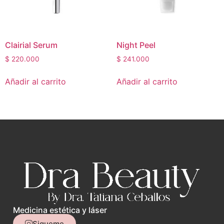
Clairial Serum
Night Peel
$
220.000
$
241.000
Añadir al carrito
Añadir al carrito
Medicina estética y láser
Sigueme